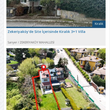
Kiralık
Zekeriyaköy'de Site İçerisinde Kiralık 3+1 Villa
Sarıyer
/
ZEKERİYAKÖY MAHALLESİ