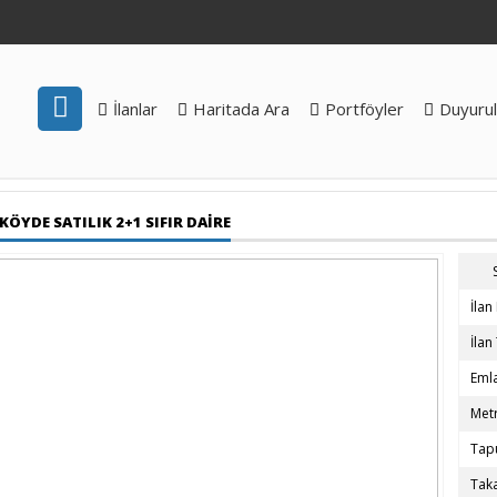
İlanlar
Haritada Ara
Portföyler
Duyurul
ÖYDE SATILIK 2+1 SIFIR DAİRE
İlan
İlan
Emla
Met
Tap
Tak