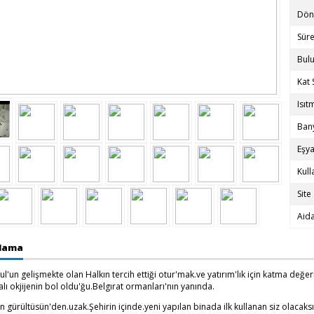
Dö
Sür
Bul
Kat 
Isıt
Bany
Eşya
Kul
Site
Aida
klama
l'un gelişmekte olan Halkın tercih ettiği otur'mak.ve yatırım'lık için katma değ
ı okjijenin bol oldu'ğu.Belgırat ormanları'nın yanında.
n gürültüsün'den.uzak.Şehirin içinde.yeni yapılan binada ilk kullanan siz olacak