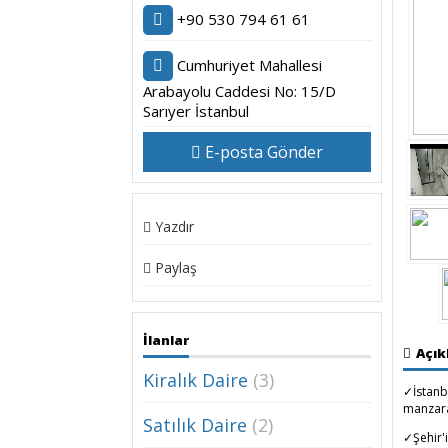
+90 530 794 61 61
Cumhuriyet Mahallesi
Arabayolu Caddesi No: 15/D
Sarıyer İstanbul
E-posta Gönder
Yazdır
Paylaş
İlanlar
Açı
Kiralık Daire
(3)
✓İstanbu
manzaral
Satılık Daire
(2)
✓Şehir'i