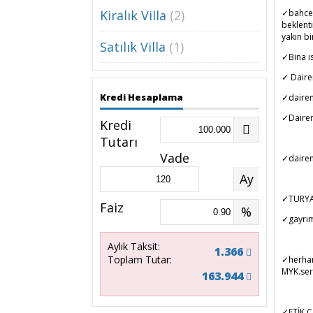
Kiralık Villa
(2)
✓bahce 
beklent
yakın b
Satılık Villa
(1)
✓Bina ıs
✓ Dairem
Kredi Hesaplama
✓dairem
✓Dairemi
Kredi
Tutarı
Vade
✓dairen
Ay
✓TURYAP
Faiz
%
✓gayrım
Aylık Taksit:
1.366
Toplam Tutar:
✓herhang
MYK.sert
163.944
✓ETİK Ç