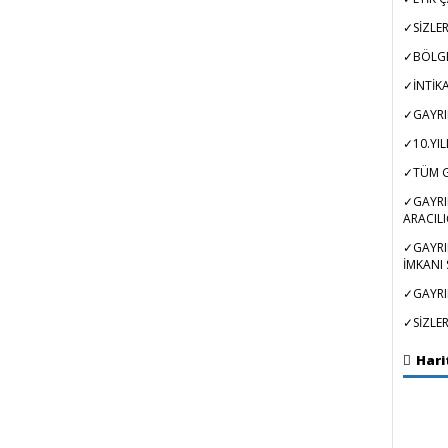
✓SİZLE
✓BÖLGE
✓İNTİKA
✓GAYRI
✓10.YIL
✓TÜM G
✓GAYRI
ARACILI
✓GAYRI
İMKANI
✓GAYRI
✓SİZLER
Hari