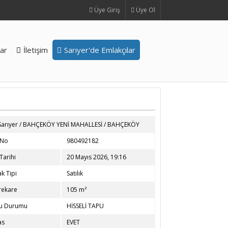
Üye Giriş
Üye Ol
ar
İletişim
Sarıyer'de Emlakçılar
Sarıyer
/
BAHÇEKÖY YENİ MAHALLESİ
/
BAHÇEKÖY
 No
980492182
 Tarihi
20 Mayıs 2026, 19:16
k Tipi
Satılık
rekare
105 m²
u Durumu
HİSSELİ TAPU
as
EVET