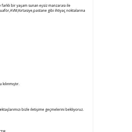
farklı bir yaşam sunan eşsiz manzarası ile
aför,AVM,Kırtasiye,pastane gibi ihtiyaç noktalarına
kılınmıştır.
ktaşlarımızı bizle iletişime geçmelerini bekliyoruz.
TIR.