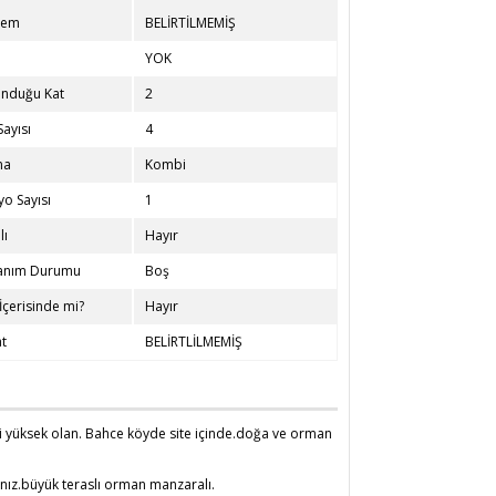
nem
BELİRTİLMEMİŞ
e
YOK
unduğu Kat
2
Sayısı
4
ma
Kombi
o Sayısı
1
lı
Hayır
lanım Durumu
Boş
 İçerisinde mi?
Hayır
t
BELİRTLİLMEMİŞ
eri yüksek olan. Bahce köyde site içinde.doğa ve orman
sınız.büyük teraslı orman manzaralı.