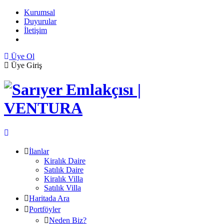
Kurumsal
Duyurular
İletişim
Üye Ol
Üye Giriş
İlanlar
Kiralık Daire
Satılık Daire
Kiralık Villa
Satılık Villa
Haritada Ara
Portföyler
Neden Biz?