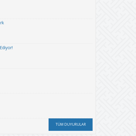
rk
Ediyor!
TÜM DUYURULAR