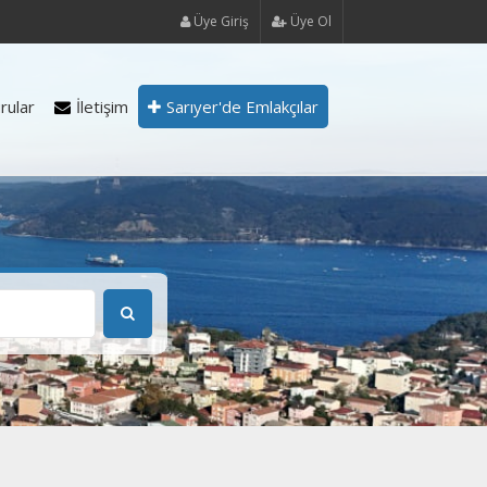
Üye Giriş
Üye Ol
rular
İletişim
Sarıyer'de Emlakçılar