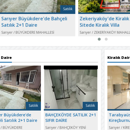
Satılık
K
yer Büyükdere'de Bahçeli
Zekeriyaköy'de Kiralık 3+1
ık 2+1 Daire
Sitede Kiralık Villa
r
/
BÜYÜKDERE MAHALLESİ
Sarıyer
/
ZEKERİYAKÖY MAHALLESİ
k Daire
Kiralık Dai
Satılık
Satılık
er Büyükdere'de
BAHÇEKÖYDE SATILIK 2+1
Tarabyaü
li Satılık 2+1 Daire
SIFIR DAİRE
Kireçburn
Kiralık Ye
r
/
BÜYÜKDERE
Sarıyer
/
BAHÇEKÖY YENİ
Sarıyer
/
KİR