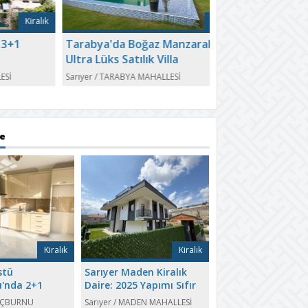
iralık
Satılık
Tarabya'da Boğaz Manzaralı
Tarabyaüstü Ki
Ultra Lüks Satılık Villa
2+1 Kiralık Yenil
Balkonlu Daire
Sarıyer
/
TARABYA MAHALLESİ
Sarıyer
/
KİREÇBURNU 
re
Kiralık
Kiralık
stü
Sarıyer Maden Kiralık
u'nda 2+1
Daire: 2025 Yapımı Sıfır
nilenmiş 2
4+1 Dubleks – Hemen
EÇBURNU
Sarıyer
/
MADEN MAHALLESİ