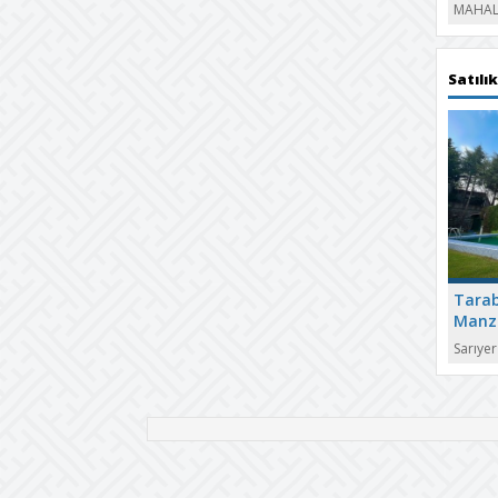
MAHAL
Satılık
Tarab
Manza
Satılı
Sarıye