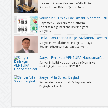
Toplantı Odamız Yenilendi – VENTURA
Sarıyer Emlak Kalitesi Şimdi Daha ...
Sarıyer'in 1. Emlak Danışmanı: Mehmet Öztü
Gayrimenkul değerleme platformu
Endeksa’nın güncel analizlerine göre,
Sarıyer ...
Emlak Konularında Köşe Yazılarımız Devam 
Sarıyer’in emlak dünyasına ışık tutmaya
devam ediyoruz! VENTURA Sarıyer ...
Sarıyer Emlakçısı VENTURA Hacıosman'da!
Sarıyer’in kalbi Hacıosman’da güvenilir ve
yenilikçi yöntemlerle VENTURA ...
Sarıyer Villa Süreci Başladı
Sarıyer’de Hayalinizdeki Villayı Keşfedin:
Doğayla İç İçe Bir ...