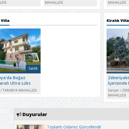
Balkonlu D
LESİ
MAHALLESİ
MAHALLESİ
 Villa
Kiralık Villa
Satılık
ya'da Boğaz
Zekeriyakö
ralı Ultra Lüks
İçerisinde 
k Villa
Villa
r
/
TARABYA MAHALLESİ
Sarıyer
/
ZEK
MAHALLESİ
Duyurular
Toplantı Odamız Güncellendi!