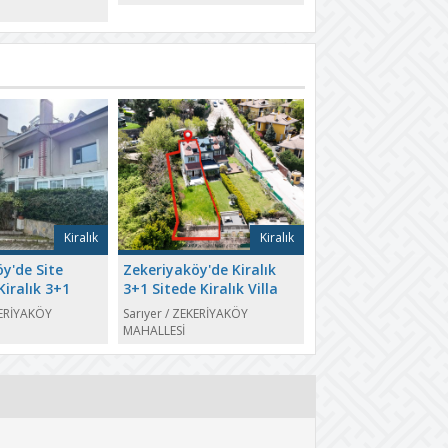
aire
Taşınmaya Hazır!
Kiralık
Kiralık
y'de Site
Zekeriyaköy'de Kiralık
Kiralık 3+1
3+1 Sitede Kiralık Villa
ERİYAKÖY
Sarıyer
/
ZEKERİYAKÖY
MAHALLESİ