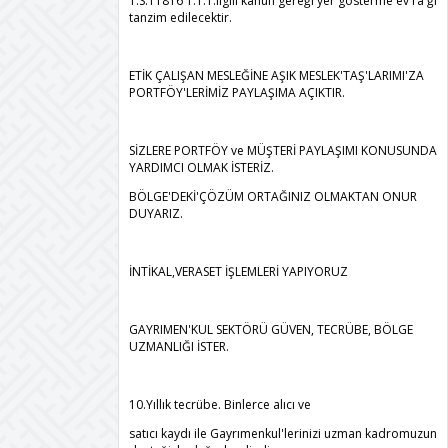
T.S.11816 1.1.1.ilgili kanun gereği yer gösterme ev'ra'ğı
tanzim edilecektir.
ETİK ÇALIŞAN MESLEĞİNE AŞIK MESLEK'TAŞ'LARIMI'ZA
PORTFÖY'LERİMİZ PAYLAŞIMA AÇIKTIR.
SİZLERE PORTFÖY ve MÜŞTERİ PAYLAŞIMI KONUSUNDA
YARDIMCI OLMAK İSTERİZ.
BÖLGE'DEKİ'ÇÖZÜM ORTAĞINIZ OLMAKTAN ONUR
DUYARIZ.
İNTİKAL,VERASET İŞLEMLERİ YAPIYORUZ
GAYRIMEN'KUL SEKTÖRÜ GÜVEN, TECRÜBE, BÖLGE
UZMANLIĞI İSTER.
10.Yıllık tecrübe. Binlerce alıcı ve
satıcı kaydı ile Gayrımenkul'lerinizi uzman kadromuzun